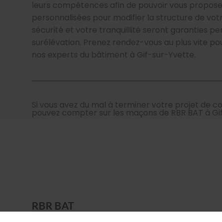
leurs compétences afin de pouvoir vous proposer
personnalisées pour modifier la structure de vot
sécurité et votre tranquillité seront garanties p
surélévation. Prenez rendez-vous au plus vite po
nos experts du bâtiment à Gif-sur-Yvette.
Si vous avez du mal à terminer votre projet de co
pouvez compter sur les maçons de RBR BAT à Gif
RBR BAT
12 Avenue des Andes
91940
LES ULIS