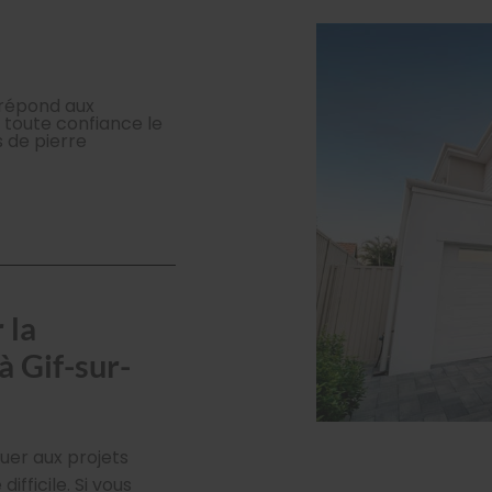
i répond aux
n toute confiance le
s de pierre
 la
à Gif-sur-
uer aux projets
ifficile. Si vous