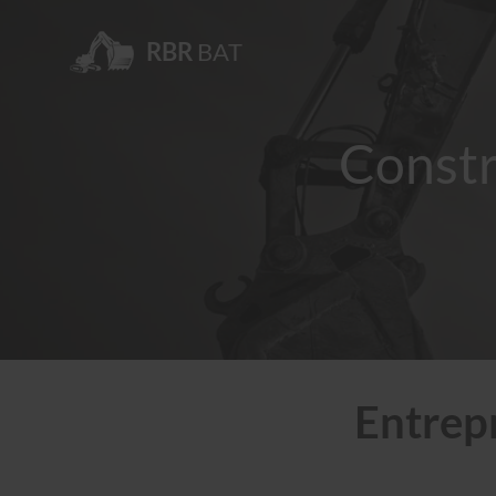
RBR
BAT
Constr
Entrepr