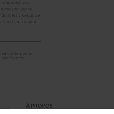
 des solutions
re maison. Votre
endant les travaux de
ur en discuter avec
nstruction, vous
-sur-Yvette.
À PROPOS