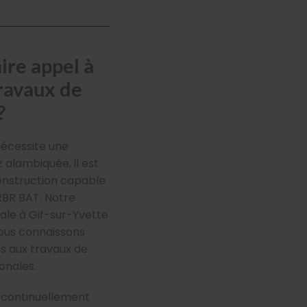
ire appel à
travaux de
?
nécessite une
 alambiquée, il est
construction capable
BR BAT. Notre
ale à Gif-sur-Yvette
ous connaissons
s aux travaux de
onales.
t continuellement